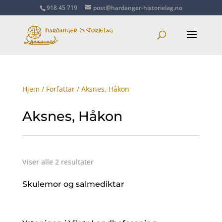
918 45 719
post@hardanger-historielag.no
Hjem
/
Forfattar
/ Aksnes, Håkon
Aksnes, Håkon
Viser alle 2 resultater
Skulemor og salmediktar