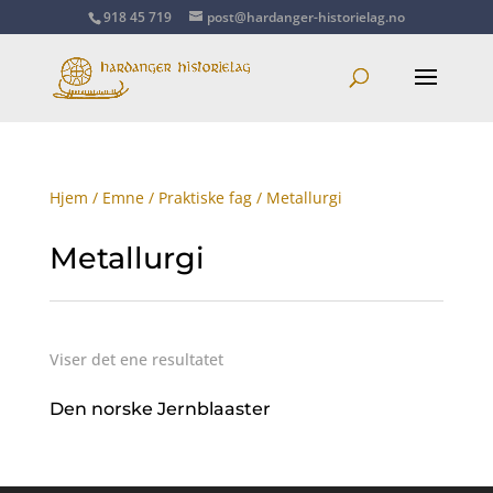
918 45 719
post@hardanger-historielag.no
Hjem
/
Emne
/
Praktiske fag
/ Metallurgi
Metallurgi
Viser det ene resultatet
Den norske Jernblaaster