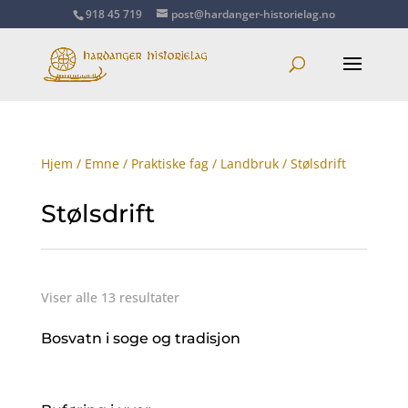
918 45 719
post@hardanger-historielag.no
Hjem
/
Emne
/
Praktiske fag
/
Landbruk
/ Stølsdrift
Stølsdrift
Viser alle 13 resultater
Bosvatn i soge og tradisjon